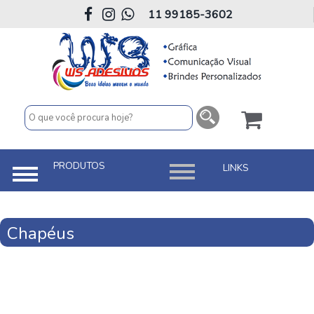
11 99185-3602
Chapéus