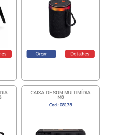
hes
Orçar
Detalhes
DIA
CAIXA DE SOM MULTIMÍDIA
B
M8
Cod.: 08178