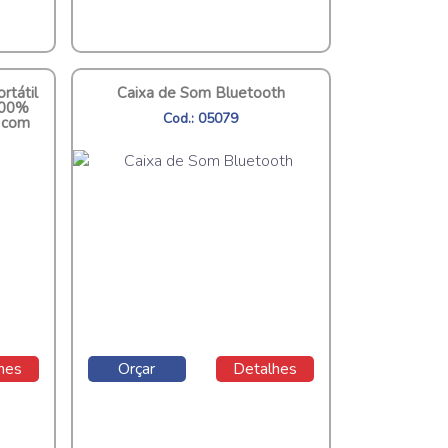
rtátil
Caixa de Som Bluetooth
100%
Cod.: 05079
a com
hes
Orçar
Detalhes