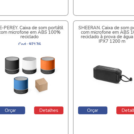
E-PEREY. Caixa de som portátil
SHEERAN. Caixa de som po
com microfone em ABS 100%
com microfone em ABS 
reciclado
reciclado à prova de águ
IPX7 1200 m
Cod.: 97176
Cod.: 97140
Orçar
Detalhes
Orçar
Detal