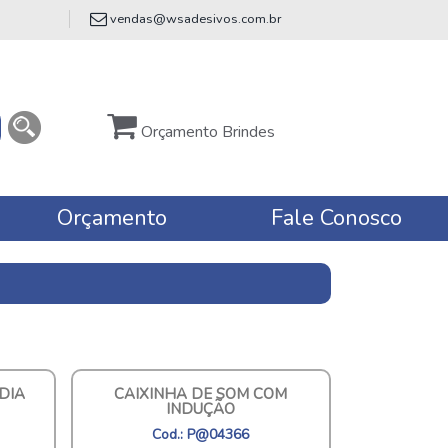
vendas@wsadesivos.com.br
Orçamento Brindes
Orçamento
Fale Conosco
DIA
CAIXINHA DE SOM COM
INDUÇÃO
Cod.: P@04366