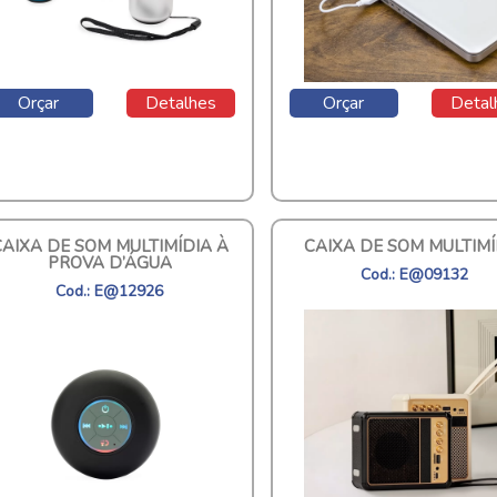
Orçar
Detalhes
Orçar
Detal
CAIXA DE SOM MULTIMÍDIA À
CAIXA DE SOM MULTIMÍ
PROVA D’ÁGUA
Cod.: E@09132
Cod.: E@12926