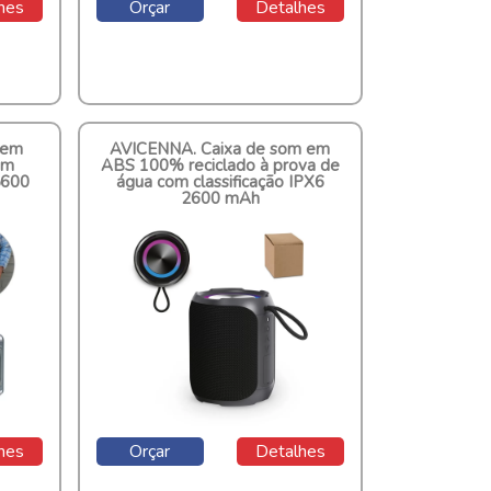
hes
Orçar
Detalhes
 em
AVICENNA. Caixa de som em
om
ABS 100% reciclado à prova de
5600
água com classificação IPX6
2600 mAh
Cod.: 97177
hes
Orçar
Detalhes