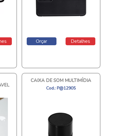
hes
Orçar
Detalhes
CAIXA DE SOM MULTIMÍDIA
AVEL
Cod.: P@12905