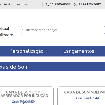
 território nacional
11 2305-0533
11 99185-3602
Personalização
Lançamentos
ixas de Som
CAIXA DE SOM COM
CAIXA DE SOM MULTIMÍ
CARREGADOR POR INDUÇÃO
Cod.: P@18544
Cod.: P@04359