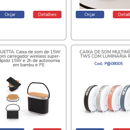
Orçar
Detalhes
Orçar
Detal
UETTA. Caixa de som de 15W
CAIXA DE SOM MULTIMÍ
om carregador wireless super-
TWS COM LUMINÁRIA 
ápido 15W e 2h de autonomia
Cod.: P@08005
em bambu e PE
Cod.: 97183