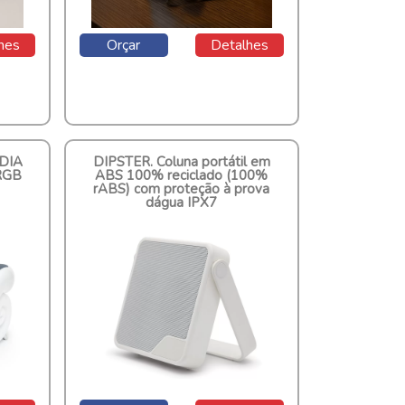
hes
Orçar
Detalhes
DIA
DIPSTER. Coluna portátil em
RGB
ABS 100% reciclado (100%
rABS) com proteção à prova
dágua IPX7
Cod.: 97182