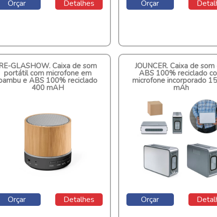
Orçar
Detalhes
Orçar
Detal
RE-GLASHOW. Caixa de som
JOUNCER. Caixa de som
portátil com microfone em
ABS 100% reciclado c
bambu e ABS 100% reciclado
microfone incorporado 1
400 mAH
mAh
Cod.: 97441
Cod.: 97440
Orçar
Detalhes
Orçar
Detal