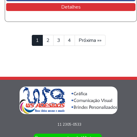
Detalhes
1
2
3
4
Próxima »»
11 2305-0533