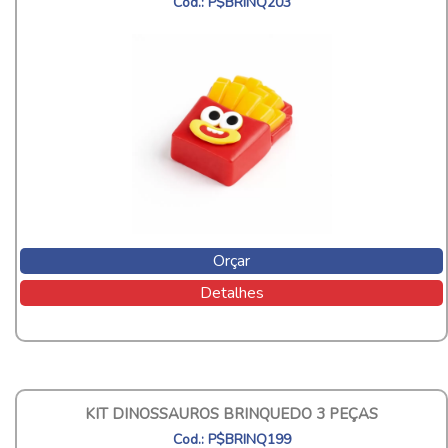
Cod.: P$BRINQ203
Orçar
Detalhes
KIT DINOSSAUROS BRINQUEDO 3 PEÇAS
Cod.: P$BRINQ199