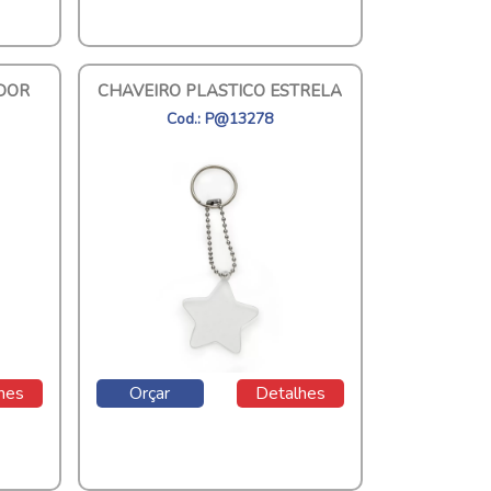
DOR
CHAVEIRO PLASTICO ESTRELA
Cod.: P@13278
hes
Orçar
Detalhes