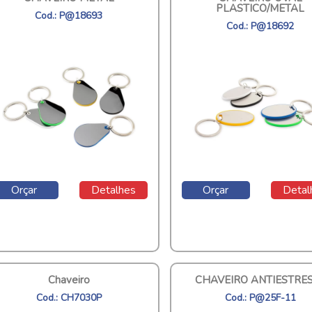
PLASTICO/METAL
Cod.: P@18693
Cod.: P@18692
Orçar
Detalhes
Orçar
Detal
Chaveiro
CHAVEIRO ANTIESTRE
Cod.: CH7030P
Cod.: P@25F-11