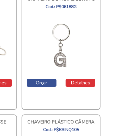
Cod.: P$06188G
hes
Orçar
Detalhes
SSE
CHAVEIRO PLÁSTICO CÂMERA
Cod.: P$BRINQ105