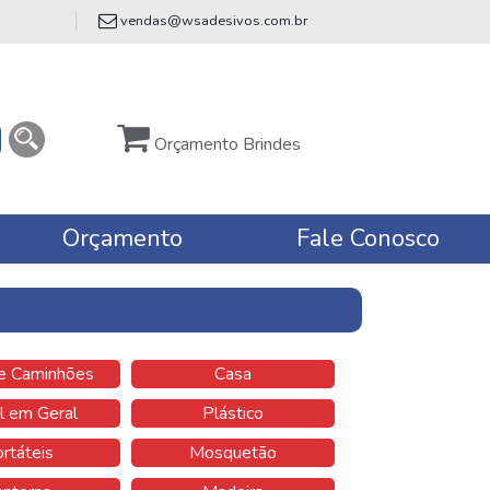
vendas@wsadesivos.com.br
Orçamento Brindes
Orçamento
Fale Conosco
 e Caminhões
Casa
l em Geral
Plástico
rtáteis
Mosquetão