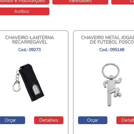
Abridor e Multifunções
Variedades
L
Acrílico
CHAVEIRO-LANTERNA
CHAVEIRO METAL JOG
RECARREGÁVEL
DE FUTEBOL FOSCO
Cod.: 09273
Cod.: 09514B
Orçar
Detalhes
Orçar
Detal