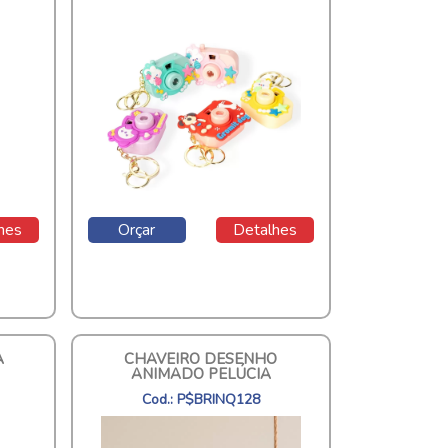
hes
Orçar
Detalhes
A
CHAVEIRO DESENHO
ANIMADO PELÚCIA
Cod.: P$BRINQ128