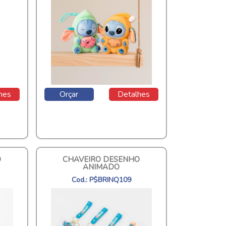
hes
Orçar
Detalhes
O
CHAVEIRO DESENHO
ANIMADO
Cod.: P$BRINQ109