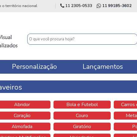
 território nacional
11 2305-0533
11 99185-3602
Personalização
Lançamentos
veiros
Abridor
Bola e Futebol
Carros
Coração
Couro
Meta
Almofada
Giratório
Po